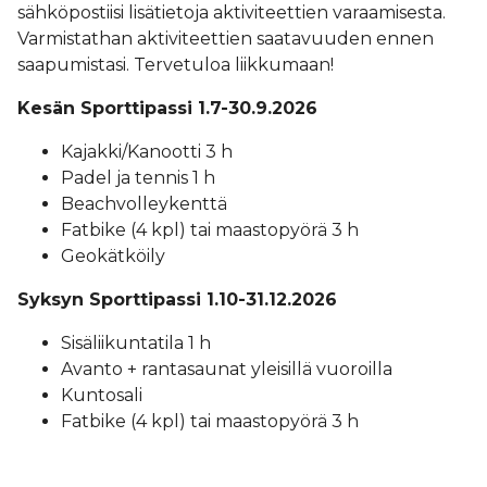
sähköpostiisi lisätietoja aktiviteettien varaamisesta.
Varmistathan aktiviteettien saatavuuden ennen
saapumistasi. Tervetuloa liikkumaan!
Kesän Sporttipassi 1.7-30.9.2026
Kajakki/Kanootti 3 h
Padel ja tennis 1 h
Beachvolleykenttä
Fatbike (4 kpl) tai maastopyörä 3 h
Geokätköily
Syksyn Sporttipassi 1.10-31.12.2026
Sisäliikuntatila 1 h
Avanto + rantasaunat yleisillä vuoroilla
Kuntosali
Fatbike (4 kpl) tai maastopyörä 3 h