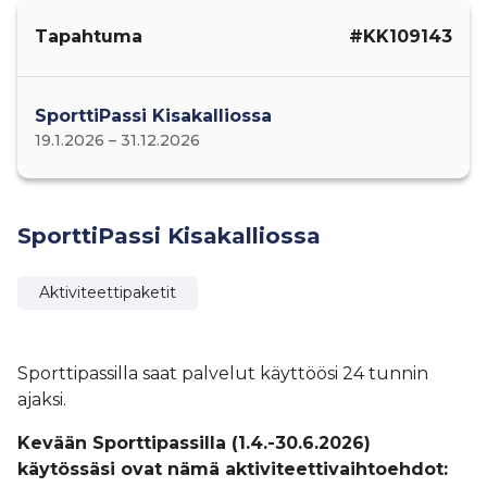
Tapahtuma
#KK109143
SporttiPassi Kisakalliossa
19.1.2026 – 31.12.2026
SporttiPassi Kisakalliossa
Aktiviteettipaketit
Sporttipassilla saat palvelut käyttöösi 24 tunnin
ajaksi.
Kevään Sporttipassilla (1.4.-30.6.2026)
käytössäsi ovat nämä aktiviteettivaihtoehdot: