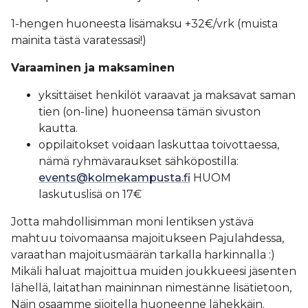
1-hengen huoneesta lisämaksu +32€/vrk (muista
mainita tästä varatessasi!)
Varaaminen ja maksaminen
yksittäiset henkilöt varaavat ja maksavat saman
tien (on-line) huoneensa tämän sivuston
kautta.
oppilaitokset voidaan laskuttaa toivottaessa,
nämä ryhmävaraukset sähköpostilla:
events@kolmekampusta.fi
HUOM
laskutuslisä on 17€
Jotta mahdollisimman moni lentiksen ystävä
mahtuu toivomaansa majoitukseen Pajulahdessa,
varaathan majoitusmäärän tarkalla harkinnalla :)
Mikäli haluat majoittua muiden joukkueesi jäsenten
lähellä, laitathan maininnan nimestänne lisätietoon,
Näin osaamme sijoitella huoneenne lähekkäin.