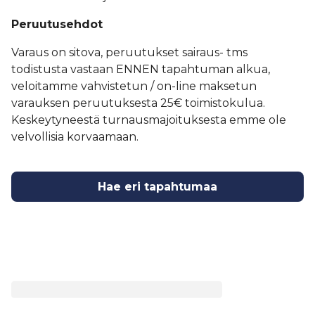
Peruutusehdot
Varaus on sitova, peruutukset sairaus- tms
todistusta vastaan ENNEN tapahtuman alkua,
veloitamme vahvistetun / on-line maksetun
varauksen peruutuksesta 25€ toimistokulua.
Keskeytyneestä turnausmajoituksesta emme ole
velvollisia korvaamaan.
Hae eri tapahtumaa