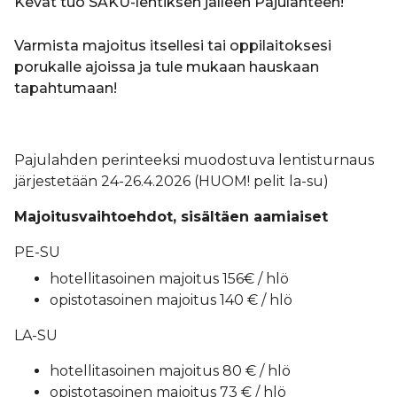
Kevät tuo SAKU-lentiksen jälleen Pajulahteen!
Varmista majoitus itsellesi tai oppilaitoksesi
porukalle ajoissa ja tule mukaan hauskaan
tapahtumaan!
Pajulahden perinteeksi muodostuva lentisturnaus
järjestetään 24-26.4.2026 (HUOM! pelit la-su)
Majoitusvaihtoehdot, sisältäen aamiaiset
PE-SU
hotellitasoinen majoitus 156€ / hlö
opistotasoinen majoitus 140 € / hlö
LA-SU
hotellitasoinen majoitus 80 € / hlö
opistotasoinen majoitus 73 € / hlö