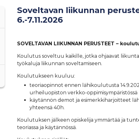
Soveltavan liikunnan perust
6.-7.11.2026
SOVELTAVAN LIIKUNNAN PERUSTEET – koulutus
Koulutus soveltuu kaikille, jotka ohjaavat liikuntaa e
työkaluja liikunnan soveltamiseen.
Koulutukseen kuuluu:
teoriaopinnot ennen lähikoulutusta 14.9.
urheiluopiston verkko-oppimisympäristössä 
käytännön demot ja esimerkkiharjoitteet lähij
yhteensä 40h.
Koulutuksen jälkeen opiskelija ymmärtää ja tunt
teoriassa ja käytännössä.