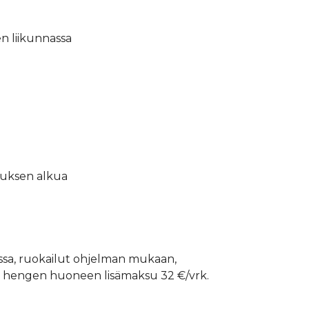
en liikunnassa
tuksen alkua
sa, ruokailut ohjelman mukaan,
en hengen huoneen lisämaksu 32 €/vrk.
)