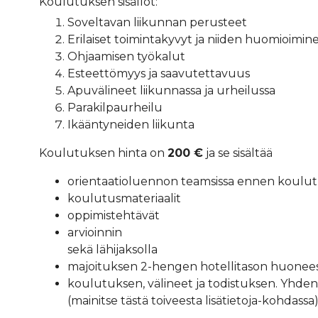
Koulutuksen sisällöt:
Soveltavan liikunnan perusteet
Erilaiset toimintakyvyt ja niiden huomioimin
Ohjaamisen työkalut
Esteettömyys ja saavutettavuus
Apuvälineet liikunnassa ja urheilussa
Parakilpaurheilu
Ikääntyneiden liikunta
Koulutuksen hinta on
200 €
ja se sisältää
orientaatioluennon teamsissa ennen koulu
koulutusmateriaalit
oppimistehtävät
arvioinnin
sekä lähijaksolla
majoituksen 2-hengen hotellitason huonees
koulutuksen, välineet ja todistuksen. Yhd
(mainitse tästä toiveesta lisätietoja-kohdassa