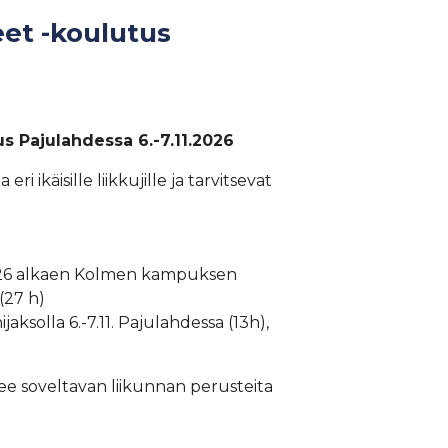
eet -koulutus
 Pajulahdessa 6.-7.11.2026
ri ikäisille liikkujille ja tarvitsevat
2026 alkaen Kolmen kampuksen
(27 h)
aksolla 6.-7.11. Pajulahdessa (13h),
ee soveltavan liikunnan perusteita