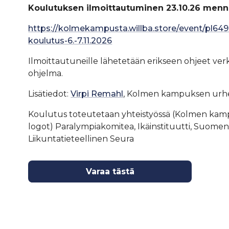
Koulutuksen ilmoittautuminen 23.10.26 menn
https://kolmekampusta.willba.store/event/pl649
koulutus-6.-7.11.2026
Ilmoittautuneille lähetetään erikseen ohjeet verkk
ohjelma.
Lisätiedot:
Virpi Remahl
, Kolmen kampuksen urhe
Koulutus toteutetaan yhteistyössä (Kolmen ka
logot) Paralympiakomitea, Ikäinstituutti, Suomen
Liikuntatieteellinen Seura
Varaa tästä