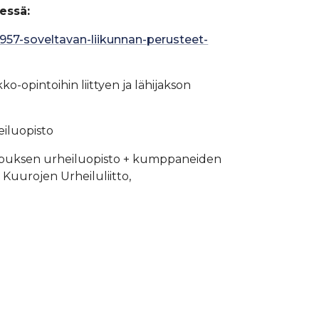
essä:
957-soveltavan-liikunnan-perusteet-
o-opintoihin liittyen ja lähijakson
iluopisto
mpuksen urheiluopisto + kumppaneiden
 Kuurojen Urheiluliitto,