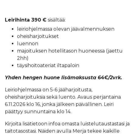
Leirihinta 390 €
sisältää:
leiriohjelmassa olevan jäävalmennuksen
oheisharjoitukset
luennon
majoituksen hotellitason huoneessa (jaettu
2hh)
täysihoitoateriat iltapaloin
Yhden hengen huone lisämaksusta 64€/2vrk.
Leiriohjelmassa on 5-6 jääharjoitusta,
oheisharjoituksia sekä luento. Avaus perjantaina
6.11.2026 klo 16, jonka jälkeen päivällinen. Leiri
päättyy sunnuntaina klo 14.
Kirjoita lisätietoon infoa omasta luistelutaustastasi ja
taitotasostasi. Näiden avulla Merja tekee kaikille