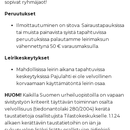
sopivat ryhmäjaot!
Peruutukset
Ilmoittautuminen on sitova. Sairaustapauksissa
tai muista painavista syistä tapahtuvissa
peruutuksissa palautamme leirimaksun
vähennettynä 50 € varausmaksulla.
Leirikeskeytykset
Mahdollisissa leirin aikana tapahtuvissa
keskeytyksissä Pajulahti ei ole velvollinen
korvaamaan käyttämätöntä leirin osaa.
HUOM!
Kaikilla Suomen urheiluopistoilla on vapaan
sivistystyön kriteerit täyttävän toiminnan osalta
velvollisuus (tiedonantolaki 280/2004) kerätä
taustatietoja osallistujista Tilastokeskukselle. 1.1.24
alkaen kerättäviin taustatietoihin on iän ja
sukupuolen lisäksi lisätty osallistujan äidinkieli,