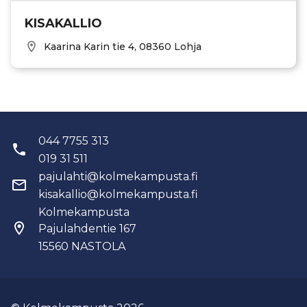
KISAKALLIO
Kaarina Karin tie 4, 08360 Lohja
044 7755 313
019 31 511
pajulahti@kolmekampusta.fi
kisakallio@kolmekampusta.fi
Kolmekampusta
Pajulahdentie 167
15560
NASTOLA