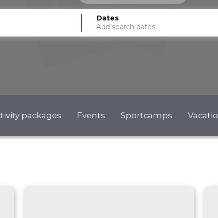
Dates
Add search dates
tivity packages
Events
Sportcamps
Vacati