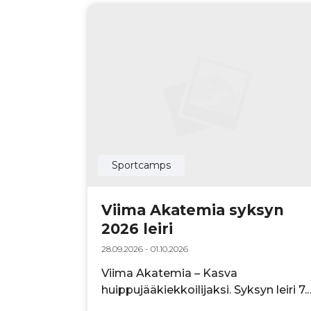
Sportcamps
Viima Akatemia syksyn
2026 leiri
28.09.2026 - 01.10.2026
Viima Akatemia – Kasva
huippujääkiekkoilijaksi. Syksyn leiri 7.
9.-luokkalaisille jääkiekkoilijoille 28.9.