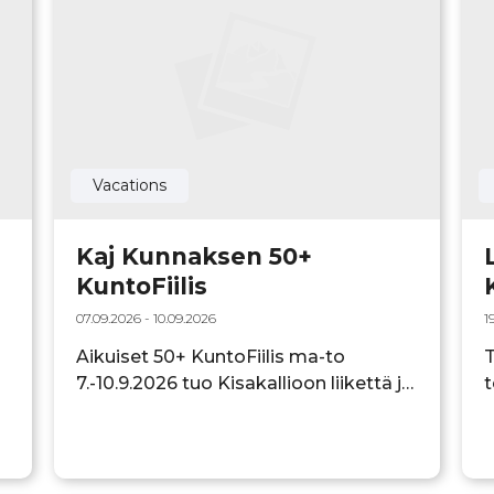
Vacations
Kaj Kunnaksen 50+
KuntoFiilis
07.09.2026 - 10.09.2026
1
Aikuiset 50+ KuntoFiilis ma-to
T
7.-10.9.2026 tuo Kisakallioon liikettä ja
t
innostavia hetkiä televisiosta tutun
liikunnan ja hyvinvoinnin
o
sanansaattajan, Kaj Kunnaksen,
K
johdolla. Fiiliskurssilla yhdistyy
y