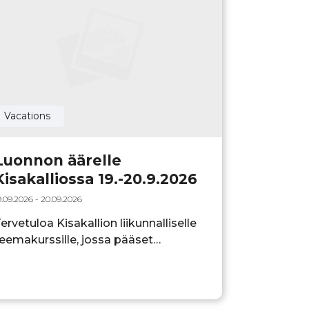
Vacations
Luonnon äärelle
Kisakalliossa 19.-20.9.2026
9.09.2026 - 20.09.2026
ervetuloa Kisakallion liikunnalliselle
eemakurssille, jossa pääset
nauttimaan monipuolisesta
hjelmasta, inspiroivista ohjaajista ja
isakallion ainutlaatuisesta
mpäristöstä. Luonnon äärelle